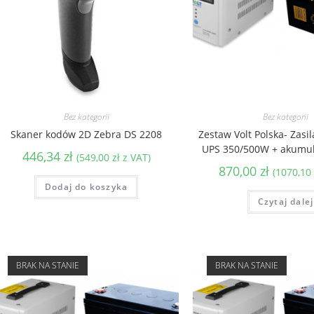
Bez kategorii
Bez kategorii
Skaner kodów 2D Zebra DS 2208
Zestaw Volt Polska- Zasi
UPS 350/500W + akumul
446,34
zł
(
549,00
zł
z VAT)
870,00
zł
(
1070,10
Dodaj do koszyka
Czytaj dalej
BRAK NA STANIE
BRAK NA STANIE