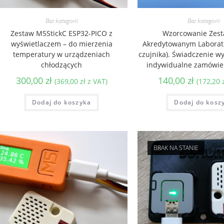
Bez kategorii
Bez kategorii
Zestaw M5StickC ESP32-PICO z
Wzorcowanie Zes
wyświetlaczem – do mierzenia
Akredytowanym Laborato
temperatury w urządzeniach
czujnika). Świadczenie 
chłodzących
indywidualne zamówien
300,00
zł
140,00
zł
(
369,00
zł
z VAT)
(
172,20
Dodaj do koszyka
Dodaj do kosz
BRAK NA STANIE