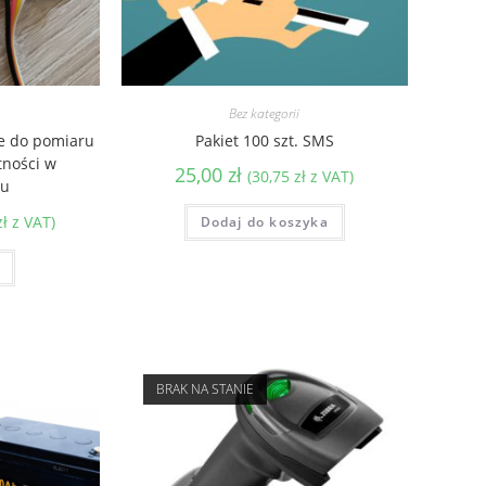
Bez kategorii
e do pomiaru
Pakiet 100 szt. SMS
tności w
25,00
zł
(
30,75
zł
z VAT)
iu
zł
z VAT)
Dodaj do koszyka
BRAK NA STANIE