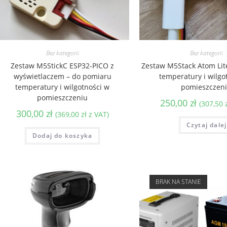
Bez kategorii
Bez kategorii
Zestaw M5StickC ESP32-PICO z
Zestaw M5Stack Atom Lit
wyświetlaczem – do pomiaru
temperatury i wilgo
temperatury i wilgotności w
pomieszczen
pomieszczeniu
250,00
zł
(
307,50
300,00
zł
(
369,00
zł
z VAT)
Czytaj dalej
Dodaj do koszyka
BRAK NA STANIE