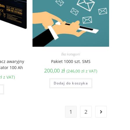
Bez kategorii
lacz awaryjny
Pakiet 1000 szt. SMS
ator 100 Ah
200,00
zł
(
246,00
zł
z VAT)
zł
z VAT)
Dodaj do koszyka
1
2