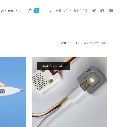
+48 71 786 86 13
żytkownika
0
WIDOK:
12
24
WSZYSTKO
BRAK NA STANIE