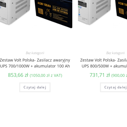
Bez kategorii
Bez kategorii
Zestaw Volt Polska- Zasilacz awaryjny
Zestaw Volt Polska- Zasi
UPS 700/1000W + akumulator 100 Ah
UPS 800/500W + akumul
853,66
zł
731,71
zł
(
1050,00
zł
z VAT)
(
900,00
Czytaj dalej
Czytaj dalej