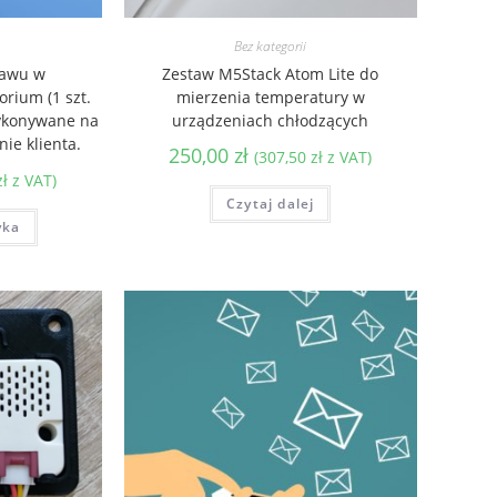
Bez kategorii
tawu w
Zestaw M5Stack Atom Lite do
rium (1 szt.
mierzenia temperatury w
wykonywane na
urządzeniach chłodzących
ie klienta.
250,00
zł
(
307,50
zł
z VAT)
zł
z VAT)
Czytaj dalej
yka