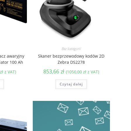
Bez kategorii
lacz awaryjny
Skaner bezprzewodowy kodów 2D
ator 100 Ah
Zebra DS2278
853,66
zł
zł
z VAT)
(
1050,00
zł
z VAT)
Czytaj dalej