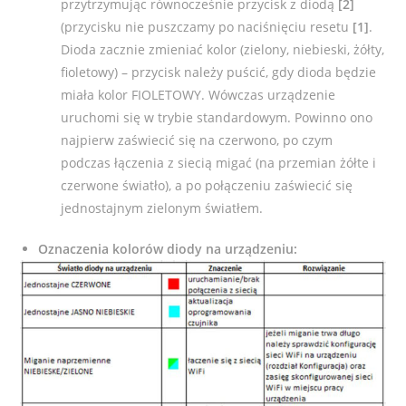
przytrzymując równocześnie przycisk z diodą
[2]
(przycisku nie puszczamy po naciśnięciu
resetu
[1]
.
Dioda zacznie zmieniać kolor (zielony, niebieski, żółty,
fioletowy) – przycisk należy puścić, gdy dioda będzie
miała kolor FIOLETOWY.
Wówczas urządzenie
uruchomi się w trybie standardowym. Powinno ono
najpierw zaświecić się na czerwono, po czym
podczas łączenia z siecią migać (na przemian żółte i
czerwone światło), a po połączeniu zaświecić się
jednostajnym zielonym światłem.
Oznaczenia kolorów diody na urządzeniu: