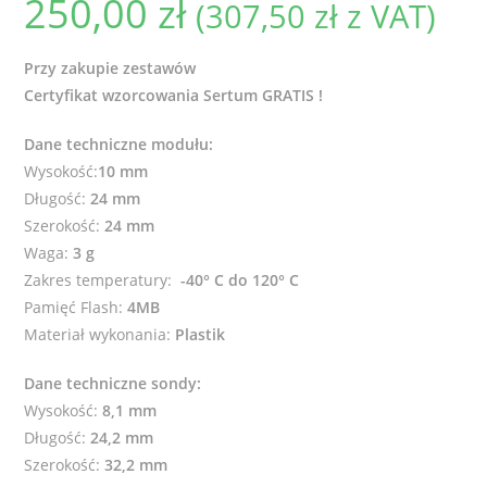
250,00
zł
(
307,50
zł
z VAT)
Przy zakupie zestawów
Certyfikat wzorcowania Sertum GRATIS !
Dane techniczne modułu:
Wysokość:
10 mm
Długość:
24 mm
Szerokość:
24 mm
Waga:
3 g
Zakres temperatury:
-40° C do 120° C
Pamięć Flash:
4MB
Materiał wykonania:
Plastik
Dane techniczne sondy:
Wysokość:
8,1 mm
Długość:
24,2 mm
Szerokość:
32,2 mm